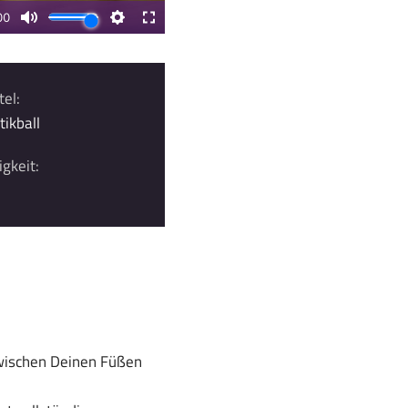
tel:
ikball
gkeit:
zwischen Deinen Füßen