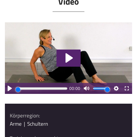
Video
Körperregion:
Arme
|
Schultern