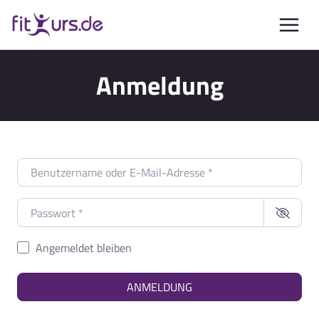
Zum
Inhalt
springen
Anmeldung
Benutzername oder E-Mail-Adresse
*
Passwort
*
Angemeldet bleiben
ANMELDUNG