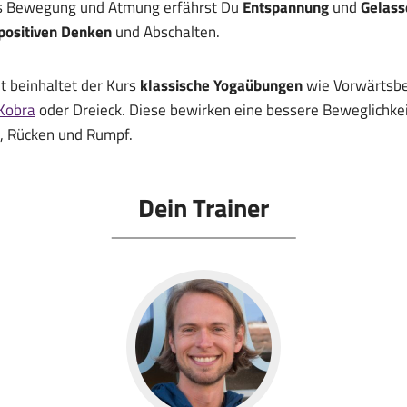
us Bewegung und Atmung erfährst Du
Entspannung
und
Gelass
positiven Denken
und Abschalten.
ht beinhaltet der Kurs
klassische Yogaübungen
wie Vorwärtsb
Kobra
oder Dreieck. Diese bewirken eine bessere Beweglichkei
h, Rücken und Rumpf.
Dein Trainer