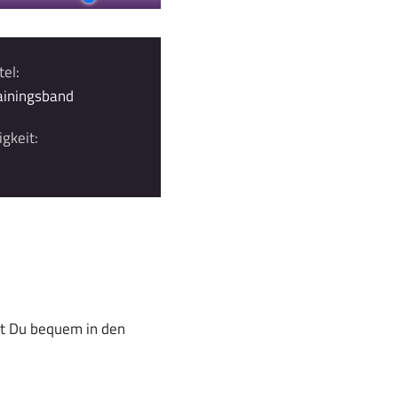
tel:
ainingsband
gkeit:
st Du bequem in den