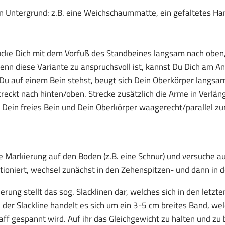
n Untergrund: z.B. eine Weichschaummatte, ein gefaltetes Han
cke Dich mit dem Vorfuß des Standbeines langsam nach oben,
nn diese Variante zu anspruchsvoll ist, kannst Du Dich am An
Du auf einem Bein stehst, beugt sich Dein Oberkörper langsam 
treckt nach hinten/oben. Strecke zusätzlich die Arme in Verlän
t Dein freies Bein und Dein Oberkörper waagerecht/parallel z
e Markierung auf den Boden (z.B. eine Schnur) und versuche au
ioniert, wechsel zunächst in den Zehenspitzen- und dann in 
ung stellt das sog. Slacklinen dar, welches sich in den letzte
i der Slackline handelt es sich um ein 3-5 cm breites Band, we
f gespannt wird. Auf ihr das Gleichgewicht zu halten und zu b