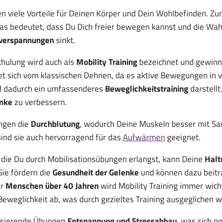
 viele Vorteile für Deinen Körper und Dein Wohlbefinden. Zu
was bedeutet, dass Du Dich freier bewegen kannst und die Wahr
lverspannungen
sinkt.
hulung wird auch als
Mobility Training
bezeichnet und gewin
det sich vom klassischen Dehnen, da es aktive Bewegungen in 
d dadurch ein umfassenderes
Beweglichkeitstraining
darstellt.
enke
zu verbessern.
ngen die
Durchblutung
, wodurch Deine Muskeln besser mit Sa
ind sie auch hervorragend für das
Aufwärmen
geeignet.
 die Du durch Mobilisationsübungen erlangst, kann Deine
Halt
Sie fördern die
Gesundheit der Gelenke
und können dazu beitra
ür
Menschen über 40 Jahren
wird Mobility Training immer wic
 Beweglichkeit ab, was durch gezieltes Training ausgeglichen
lisierende Übungen
Entspannung und Stressabbau
, was sich p