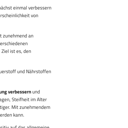
nächst einmal verbessern
scheinlichkeit von
nt zunehmend an
verschiedenen
 Ziel ist es, den
uerstoff und Nährstoffen
ung verbessern
und
gen, Steifheit im Alter
htiger. Mit zunehmendem
 werden kann.
ositiv auf das allgemeine