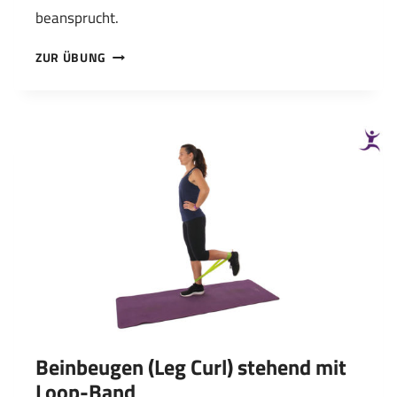
beansprucht.
BEIN
ZUR ÜBUNG
NACH
HINTEN
MIT
LOOP-
BAND
Beinbeugen (Leg Curl) stehend mit
Loop-Band